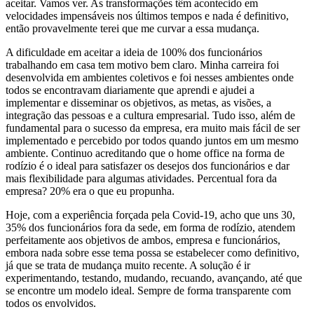
aceitar. Vamos ver. As transformações têm acontecido em
velocidades impensáveis nos últimos tempos e nada é definitivo,
então provavelmente terei que me curvar a essa mudança.
A dificuldade em aceitar a ideia de 100% dos funcionários
trabalhando em casa tem motivo bem claro. Minha carreira foi
desenvolvida em ambientes coletivos e foi nesses ambientes onde
todos se encontravam diariamente que aprendi e ajudei a
implementar e disseminar os objetivos, as metas, as visões, a
integração das pessoas e a cultura empresarial. Tudo isso, além de
fundamental para o sucesso da empresa, era muito mais fácil de ser
implementado e percebido por todos quando juntos em um mesmo
ambiente. Continuo acreditando que o home office na forma de
rodízio é o ideal para satisfazer os desejos dos funcionários e dar
mais flexibilidade para algumas atividades. Percentual fora da
empresa? 20% era o que eu propunha.
Hoje, com a experiência forçada pela Covid-19, acho que uns 30,
35% dos funcionários fora da sede, em forma de rodízio, atendem
perfeitamente aos objetivos de ambos, empresa e funcionários,
embora nada sobre esse tema possa se estabelecer como definitivo,
já que se trata de mudança muito recente. A solução é ir
experimentando, testando, mudando, recuando, avançando, até que
se encontre um modelo ideal. Sempre de forma transparente com
todos os envolvidos.