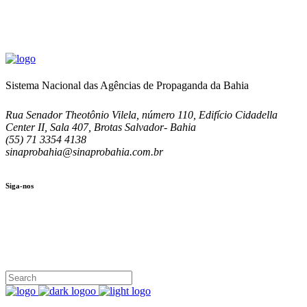
Sistema Nacional das Agências de Propaganda da Bahia
Rua Senador Theotônio Vilela, número 110, Edifício Cidadella
Center II, Sala 407, Brotas Salvador- Bahia
(55) 71 3354 4138
sinaprobahia@sinaprobahia.com.br
Siga-nos
SIGA-NOS
(71) 3354-4138
Rua Senador Theotônio Vilela, Ed. Cidadella Center II, Sala 407
Seg - Sex 9.00 - 18.00