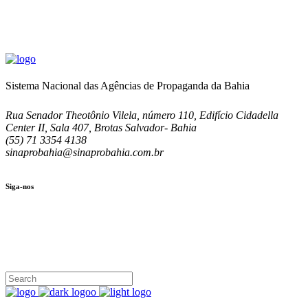
Sistema Nacional das Agências de Propaganda da Bahia
Rua Senador Theotônio Vilela, número 110, Edifício Cidadella
Center II, Sala 407, Brotas Salvador- Bahia
(55) 71 3354 4138
sinaprobahia@sinaprobahia.com.br
Siga-nos
SIGA-NOS
(71) 3354-4138
Rua Senador Theotônio Vilela, Ed. Cidadella Center II, Sala 407
Seg - Sex 9.00 - 18.00