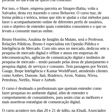
Por isso, o Share, empresa parceira ao Sinapro-Bahia, volta a
Salvador, desta vez trazendo o curso Behavior. O curso traz, de
forma prática e teórica, temas que irão te ajudar a criar métodos para
fazer o acompanhamento online de diferentes perfis de usuários,
com o objetivo de entender quais conteúdos consomem e o que os
levam a consumir marcas online.
Bruno Honório, Analista de Insights da Mutato, será o Professor.
Relações Públicas, Bruno é especialista em Opinião Pública e
Inteligência de Mercado. Com oito anos no mercado, dedicou sete a
pesquisa de mercado digital e offline e atuou em empresas de
telecomunicações, agências de comunicação digital e institutos de
pesquisa de mercado – tendo passado pelas áreas de planejamento e
pesquisa digital, de serviços e consumo. Tem passagens por Nextel,
Gauge, Ibope Inteligência e Kantar WorldPanel, atendendo clientes
como Ambev, Danone, Itaú, Bradesco, Avon, Natura, Nívea,
Petrobras, Netflix, Waze e Airbnb.
O curso é destinado a profissionais que queiram entender como
fazer pesquisas no ambiente digital, afim de entender o
comportamento de consumidores, para assim criar as melhores e
mais assertivas estratégias de comunicação digital.
O curso acontece nos dias 20 e 21 de julho, na iQuali. Associados