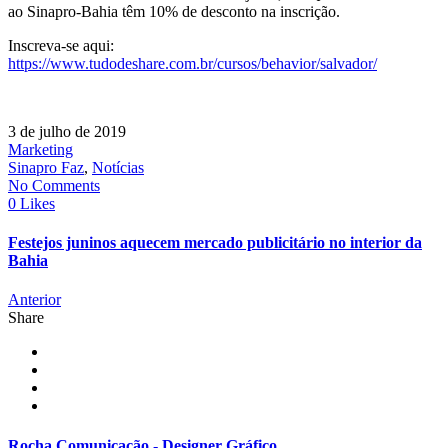
ao Sinapro-Bahia têm 10% de desconto na inscrição.
Inscreva-se aqui:
https://www.tudodeshare.com.br/cursos/behavior/salvador/
3 de julho de 2019
Marketing
Sinapro Faz
,
Notícias
No Comments
0 Likes
Festejos juninos aquecem mercado publicitário no interior da
Bahia
Anterior
Share
Rocha Comunicação - Designer Gráfico