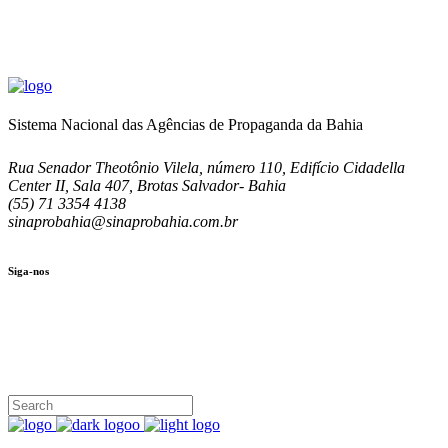
Sistema Nacional das Agências de Propaganda da Bahia
Rua Senador Theotônio Vilela, número 110, Edifício Cidadella
Center II, Sala 407, Brotas Salvador- Bahia
(55) 71 3354 4138
sinaprobahia@sinaprobahia.com.br
Siga-nos
SIGA-NOS
(71) 3354-4138
Rua Senador Theotônio Vilela, Ed. Cidadella Center II, Sala 407
Seg - Sex 9.00 - 18.00