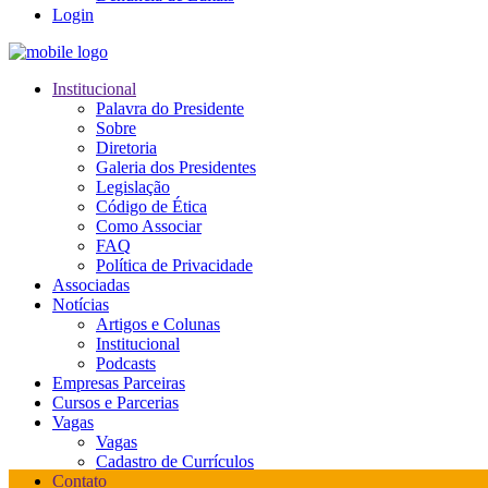
Login
Institucional
Palavra do Presidente
Sobre
Diretoria
Galeria dos Presidentes
Legislação
Código de Ética
Como Associar
FAQ
Política de Privacidade
Associadas
Notícias
Artigos e Colunas
Institucional
Podcasts
Empresas Parceiras
Cursos e Parcerias
Vagas
Vagas
Cadastro de Currículos
Contato