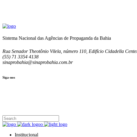
Sistema Nacional das Agências de Propaganda da Bahia
Rua Senador Theotônio Vilela, número 110, Edifício Cidadella Center
(55) 71 3354 4138
sinaprobahia@sinaprobahia.com.br
Siga-nos
SIGA-NOS
(71) 3354-4138
Rua Senador Theotônio Vilela, Ed. Cidadella Center II, Sala 407
Seg - Sex 9.00 - 18.00
Institucional