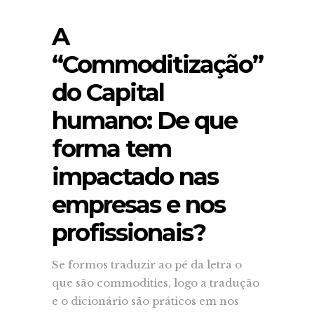
A
“Commoditização”
do Capital
humano: De que
forma tem
impactado nas
empresas e nos
profissionais?
Se formos traduzir ao pé da letra o
que são commodities, logo a tradução
e o dicionário são práticos em nos