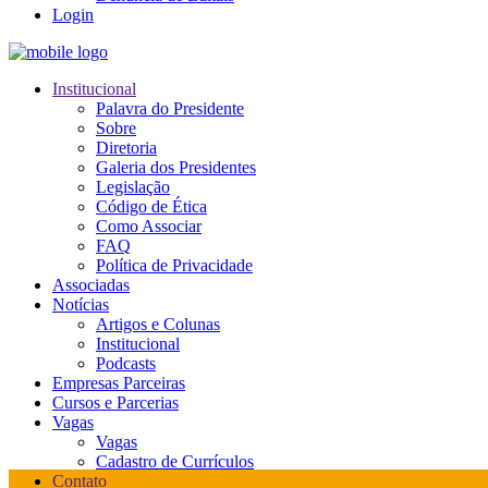
Login
Institucional
Palavra do Presidente
Sobre
Diretoria
Galeria dos Presidentes
Legislação
Código de Ética
Como Associar
FAQ
Política de Privacidade
Associadas
Notícias
Artigos e Colunas
Institucional
Podcasts
Empresas Parceiras
Cursos e Parcerias
Vagas
Vagas
Cadastro de Currículos
Contato