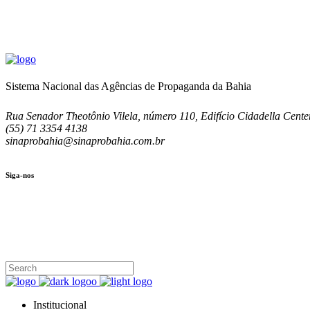
Sistema Nacional das Agências de Propaganda da Bahia
Rua Senador Theotônio Vilela, número 110, Edifício Cidadella Center
(55) 71 3354 4138
sinaprobahia@sinaprobahia.com.br
Siga-nos
SIGA-NOS
(71) 3354-4138
Rua Senador Theotônio Vilela, Ed. Cidadella Center II, Sala 407
Seg - Sex 9.00 - 18.00
Institucional