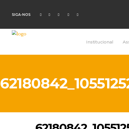
SIGA-NOS
Institucional
As
62180842_105512
62180842_10551