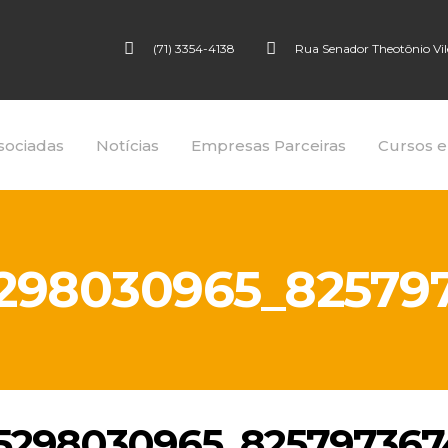
(71) 3354-4138
Rua Senador Theotônio Vilel
sociadas
Notícias
Empresas Parceiras
Cursos e
5298030965_8257
25298030965_82579736