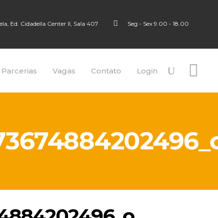
a, Ed. Cidadella Center II, Sala 407
Seg - Sex 9.00 - 18.00
 Parcerias
Vagas
Contato
Login
973674884202496_
74884202496_o