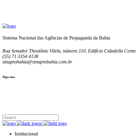
Sistema Nacional das Agências de Propaganda da Bahia
Rua Senador Theotônio Vilela, número 110, Edifício Cidadella Center
(55) 71 3354 4138
sinaprobahia@sinaprobahia.com.br
Siga-nos
SIGA-NOS
(71) 3354-4138
Rua Senador Theotônio Vilela, Ed. Cidadella Center II, Sala 407
Seg - Sex 9.00 - 18.00
Institucional