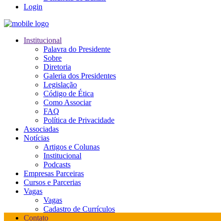
Login
Institucional
Palavra do Presidente
Sobre
Diretoria
Galeria dos Presidentes
Legislação
Código de Ética
Como Associar
FAQ
Política de Privacidade
Associadas
Notícias
Artigos e Colunas
Institucional
Podcasts
Empresas Parceiras
Cursos e Parcerias
Vagas
Vagas
Cadastro de Currículos
Contato