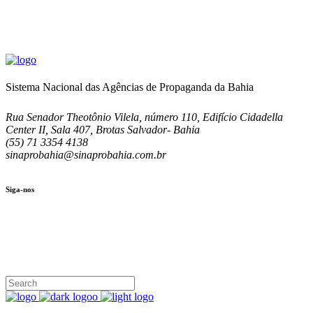
Sistema Nacional das Agências de Propaganda da Bahia
Rua Senador Theotônio Vilela, número 110, Edifício Cidadella
Center II, Sala 407, Brotas Salvador- Bahia
(55) 71 3354 4138
sinaprobahia@sinaprobahia.com.br
Siga-nos
SIGA-NOS
(71) 3354-4138
Rua Senador Theotônio Vilela, Ed. Cidadella Center II, Sala 407
Seg - Sex 9.00 - 18.00