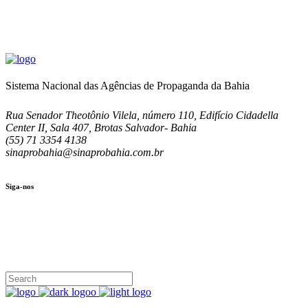
Sistema Nacional das Agências de Propaganda da Bahia
Rua Senador Theotônio Vilela, número 110, Edifício Cidadella
Center II, Sala 407, Brotas Salvador- Bahia
(55) 71 3354 4138
sinaprobahia@sinaprobahia.com.br
Siga-nos
SIGA-NOS
(71) 3354-4138
Rua Senador Theotônio Vilela, Ed. Cidadella Center II, Sala 407
Seg - Sex 9.00 - 18.00