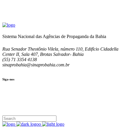
Sistema Nacional das Agências de Propaganda da Bahia
Rua Senador Theotônio Vilela, número 110, Edifício Cidadella
Center II, Sala 407, Brotas Salvador- Bahia
(55) 71 3354 4138
sinaprobahia@sinaprobahia.com.br
Siga-nos
SIGA-NOS
(71) 3354-4138
Rua Senador Theotônio Vilela, Ed. Cidadella Center II, Sala 407
Seg - Sex 9.00 - 18.00