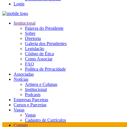
Login
Institucional
Palavra do Presidente
Sobre
Diretoria
Galeria dos Presidentes
Legislação
Código de Ética
Como Associar
FAQ
Política de Privacidade
Associadas
Notícias
Artigos e Colunas
Institucional
Podcasts
Empresas Parceiras
Cursos e Parcerias
Vagas
Vagas
Cadastro de Currículos
Contato