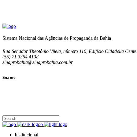
Sistema Nacional das Agências de Propaganda da Bahia
Rua Senador Theotônio Vilela, número 110, Edifício Cidadella Center
(55) 71 3354 4138
sinaprobahia@sinaprobahia.com.br
Siga-nos
SIGA-NOS
(71) 3354-4138
Rua Senador Theotônio Vilela, Ed. Cidadella Center II, Sala 407
Seg - Sex 9.00 - 18.00
Institucional