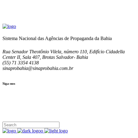
Sistema Nacional das Agências de Propaganda da Bahia
Rua Senador Theotônio Vilela, número 110, Edifício Cidadella
Center II, Sala 407, Brotas Salvador- Bahia
(55) 71 3354 4138
sinaprobahia@sinaprobahia.com.br
Siga-nos
SIGA-NOS
(71) 3354-4138
Rua Senador Theotônio Vilela, Ed. Cidadella Center II, Sala 407
Seg - Sex 9.00 - 18.00