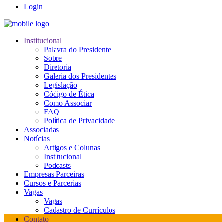
Login
Institucional
Palavra do Presidente
Sobre
Diretoria
Galeria dos Presidentes
Legislação
Código de Ética
Como Associar
FAQ
Política de Privacidade
Associadas
Notícias
Artigos e Colunas
Institucional
Podcasts
Empresas Parceiras
Cursos e Parcerias
Vagas
Vagas
Cadastro de Currículos
Contato