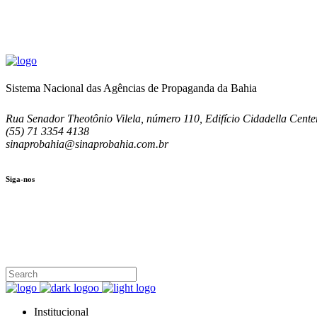
Sistema Nacional das Agências de Propaganda da Bahia
Rua Senador Theotônio Vilela, número 110, Edifício Cidadella Center
(55) 71 3354 4138
sinaprobahia@sinaprobahia.com.br
Siga-nos
SIGA-NOS
(71) 3354-4138
Rua Senador Theotônio Vilela, Ed. Cidadella Center II, Sala 407
Seg - Sex 9.00 - 18.00
Institucional