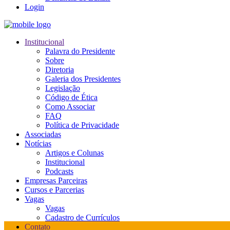
Login
Institucional
Palavra do Presidente
Sobre
Diretoria
Galeria dos Presidentes
Legislação
Código de Ética
Como Associar
FAQ
Política de Privacidade
Associadas
Notícias
Artigos e Colunas
Institucional
Podcasts
Empresas Parceiras
Cursos e Parcerias
Vagas
Vagas
Cadastro de Currículos
Contato