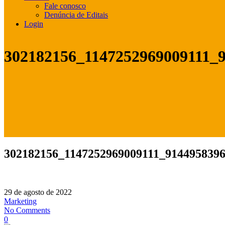
Fale conosco
Denúncia de Editais
Login
302182156_1147252969009111_
302182156_1147252969009111_914495839
29 de agosto de 2022
Marketing
No Comments
0