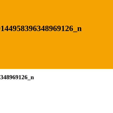
9144958396348969126_n
6348969126_n