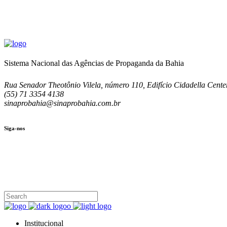
Sistema Nacional das Agências de Propaganda da Bahia
Rua Senador Theotônio Vilela, número 110, Edifício Cidadella Center
(55) 71 3354 4138
sinaprobahia@sinaprobahia.com.br
Siga-nos
SIGA-NOS
(71) 3354-4138
Rua Senador Theotônio Vilela, Ed. Cidadella Center II, Sala 407
Seg - Sex 9.00 - 18.00
Institucional