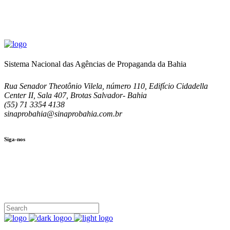
Sistema Nacional das Agências de Propaganda da Bahia
Rua Senador Theotônio Vilela, número 110, Edifício Cidadella
Center II, Sala 407, Brotas Salvador- Bahia
(55) 71 3354 4138
sinaprobahia@sinaprobahia.com.br
Siga-nos
SIGA-NOS
(71) 3354-4138
Rua Senador Theotônio Vilela, Ed. Cidadella Center II, Sala 407
Seg - Sex 9.00 - 18.00