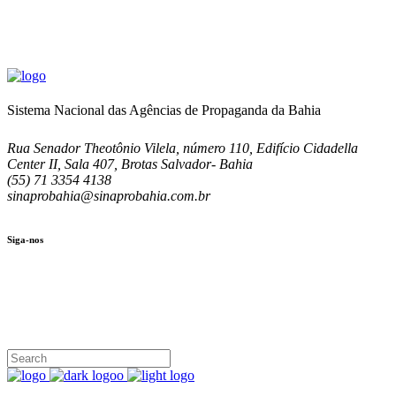
Sistema Nacional das Agências de Propaganda da Bahia
Rua Senador Theotônio Vilela, número 110, Edifício Cidadella
Center II, Sala 407, Brotas Salvador- Bahia
(55) 71 3354 4138
sinaprobahia@sinaprobahia.com.br
Siga-nos
SIGA-NOS
(71) 3354-4138
Rua Senador Theotônio Vilela, Ed. Cidadella Center II, Sala 407
Seg - Sex 9.00 - 18.00