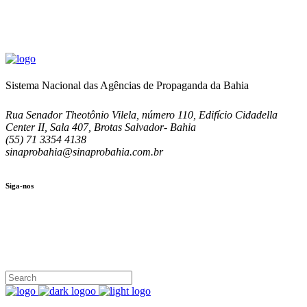
Sistema Nacional das Agências de Propaganda da Bahia
Rua Senador Theotônio Vilela, número 110, Edifício Cidadella
Center II, Sala 407, Brotas Salvador- Bahia
(55) 71 3354 4138
sinaprobahia@sinaprobahia.com.br
Siga-nos
SIGA-NOS
(71) 3354-4138
Rua Senador Theotônio Vilela, Ed. Cidadella Center II, Sala 407
Seg - Sex 9.00 - 18.00