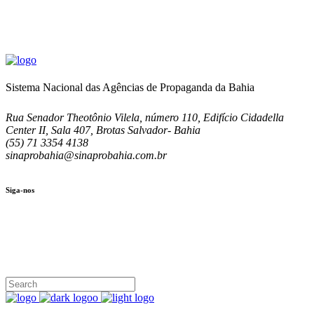
Sistema Nacional das Agências de Propaganda da Bahia
Rua Senador Theotônio Vilela, número 110, Edifício Cidadella
Center II, Sala 407, Brotas Salvador- Bahia
(55) 71 3354 4138
sinaprobahia@sinaprobahia.com.br
Siga-nos
SIGA-NOS
(71) 3354-4138
Rua Senador Theotônio Vilela, Ed. Cidadella Center II, Sala 407
Seg - Sex 9.00 - 18.00