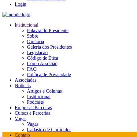
Login
Institucional
Palavra do Presidente
Sobre
Diretoria
Galeria dos Presidentes
Legislação
Código de Ética
Como Associar
FAQ
Política de Privacidade
Associadas
Notícias
Artigos e Colunas
Institucional
Podcasts
Empresas Parceiras
Cursos e Parcerias
Vagas
Vagas
Cadastro de Currículos
Contato