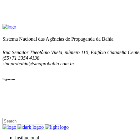
Sistema Nacional das Agências de Propaganda da Bahia
Rua Senador Theotônio Vilela, número 110, Edifício Cidadella Center
(55) 71 3354 4138
sinaprobahia@sinaprobahia.com.br
Siga-nos
SIGA-NOS
(71) 3354-4138
Rua Senador Theotônio Vilela, Ed. Cidadella Center II, Sala 407
Seg - Sex 9.00 - 18.00
Institucional