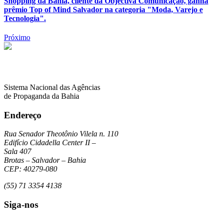
Shopping da Bahia, cliente da Objectiva Comunicação, ganha
prêmio Top of Mind Salvador na categoria "Moda, Varejo e
Tecnologia".
Próximo
Sistema Nacional das Agências
de Propaganda da Bahia
Endereço
Rua Senador Theotônio Vilela n. 110
Edifício Cidadella Center II –
Sala 407
Brotas – Salvador – Bahia
CEP: 40279-080
(55) 71 3354 4138
Siga-nos