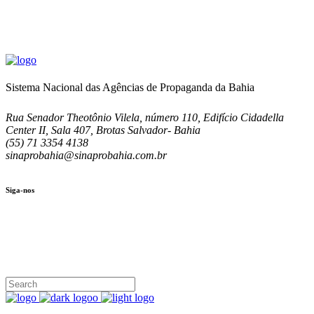
Sistema Nacional das Agências de Propaganda da Bahia
Rua Senador Theotônio Vilela, número 110, Edifício Cidadella
Center II, Sala 407, Brotas Salvador- Bahia
(55) 71 3354 4138
sinaprobahia@sinaprobahia.com.br
Siga-nos
SIGA-NOS
(71) 3354-4138
Rua Senador Theotônio Vilela, Ed. Cidadella Center II, Sala 407
Seg - Sex 9.00 - 18.00