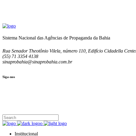
Sistema Nacional das Agências de Propaganda da Bahia
Rua Senador Theotônio Vilela, número 110, Edifício Cidadella Center
(55) 71 3354 4138
sinaprobahia@sinaprobahia.com.br
Siga-nos
SIGA-NOS
(71) 3354-4138
Rua Senador Theotônio Vilela, Ed. Cidadella Center II, Sala 407
Seg - Sex 9.00 - 18.00
Institucional