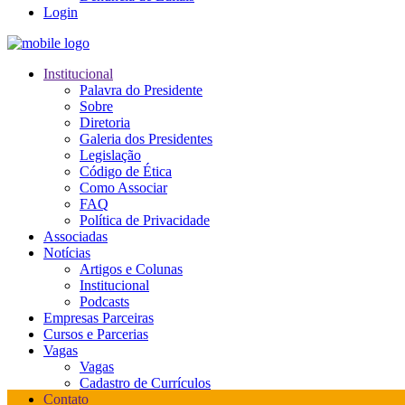
Login
Institucional
Palavra do Presidente
Sobre
Diretoria
Galeria dos Presidentes
Legislação
Código de Ética
Como Associar
FAQ
Política de Privacidade
Associadas
Notícias
Artigos e Colunas
Institucional
Podcasts
Empresas Parceiras
Cursos e Parcerias
Vagas
Vagas
Cadastro de Currículos
Contato