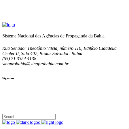
Sistema Nacional das Agências de Propaganda da Bahia
Rua Senador Theotônio Vilela, número 110, Edifício Cidadella
Center II, Sala 407, Brotas Salvador- Bahia
(55) 71 3354 4138
sinaprobahia@sinaprobahia.com.br
Siga-nos
SIGA-NOS
(71) 3354-4138
Rua Senador Theotônio Vilela, Ed. Cidadella Center II, Sala 407
Seg - Sex 9.00 - 18.00