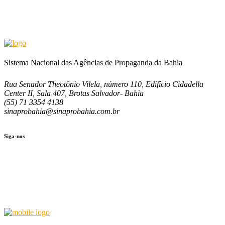
Sistema Nacional das Agências de Propaganda da Bahia
Rua Senador Theotônio Vilela, número 110, Edifício Cidadella
Center II, Sala 407, Brotas Salvador- Bahia
(55) 71 3354 4138
sinaprobahia@sinaprobahia.com.br
Siga-nos
SIGA-NOS
(71) 3354-4138
Rua
Senador Theotônio Vilela, Ed. Cidadella Center II, Sala 407
Seg - Sex 9.00 - 18.00