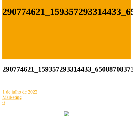
290774621_159357293314433_6
290774621_159357293314433_6508870837
1 de julho de 2022
Marketing
0