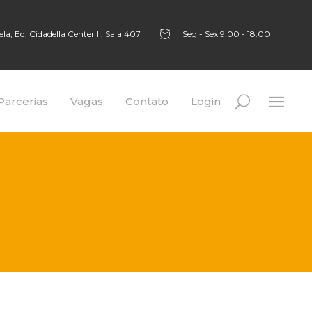
a, Ed. Cidadella Center II, Sala 407
Seg - Sex 9.00 - 18.00
Parcerias
Vagas
Contato
Login