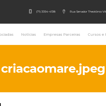
(71) 3354-4138
Rua Senador Theotônio Vilel
ociadas
Notícias
Empresas Parceiras
Cursos e 
criacaomare.jpeg
g