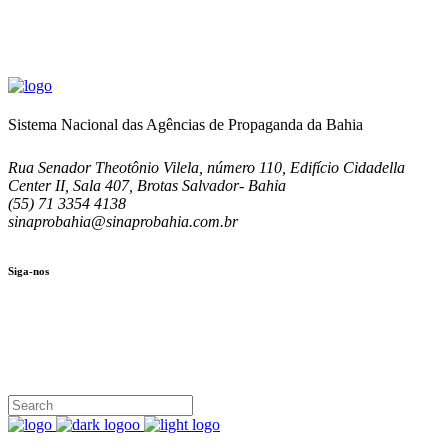
Sistema Nacional das Agências de Propaganda da Bahia
Rua Senador Theotônio Vilela, número 110, Edifício Cidadella
Center II, Sala 407, Brotas Salvador- Bahia
(55) 71 3354 4138
sinaprobahia@sinaprobahia.com.br
Siga-nos
SIGA-NOS
(71) 3354-4138
Rua Senador Theotônio Vilela, Ed. Cidadella Center II, Sala 407
Seg - Sex 9.00 - 18.00