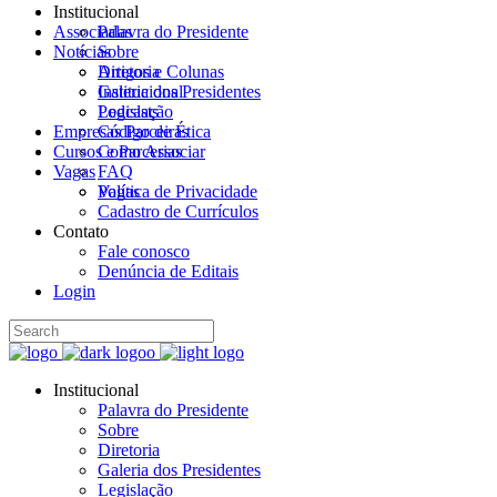
Institucional
Associadas
Palavra do Presidente
Notícias
Sobre
Diretoria
Artigos e Colunas
Galeria dos Presidentes
Institucional
Legislação
Podcasts
Empresas Parceiras
Código de Ética
Cursos e Parcerias
Como Associar
Vagas
FAQ
Política de Privacidade
Vagas
Cadastro de Currículos
Contato
Fale conosco
Denúncia de Editais
Login
Institucional
Palavra do Presidente
Sobre
Diretoria
Galeria dos Presidentes
Legislação