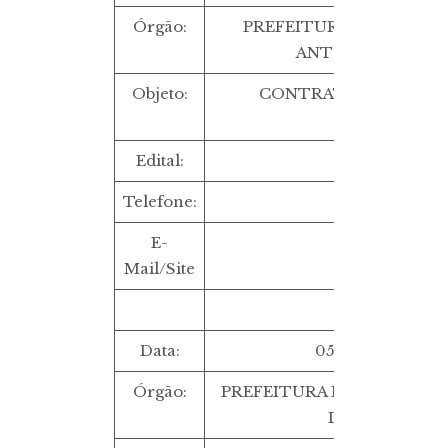
Órgão:
PREFEITURA MUNICIPA
ANTONIO DE JESU
Objeto:
CONTRATAÇÃO DE AG
PROPAGAND
Edital:
TP 5/2022
Telefone:
E-
Mail/Site
Data:
05/09/2022 ÀS 
Órgão:
PREFEITURA MUNICIPAL 
DO JACUIPE/B