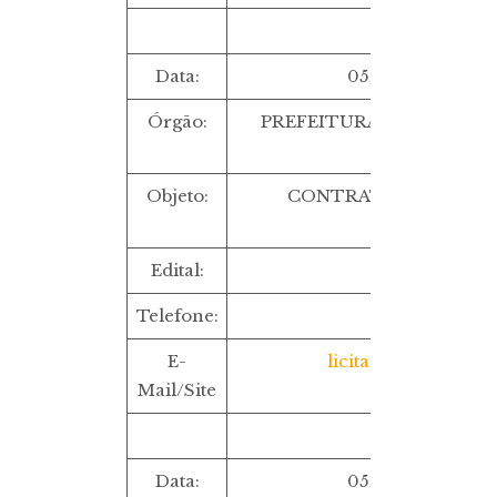
Data:
05/09/2022 ÀS 
Órgão:
PREFEITURA MUNICIPAL 
NOVOS/RN
Objeto:
CONTRATAÇÃO DE AG
PROPAGAND
Edital:
TP 7/2022
Telefone:
(84) 3405-270
E-
licitar.pmcn@gmai
Mail/Site
Data:
05/09/2022 ÀS 