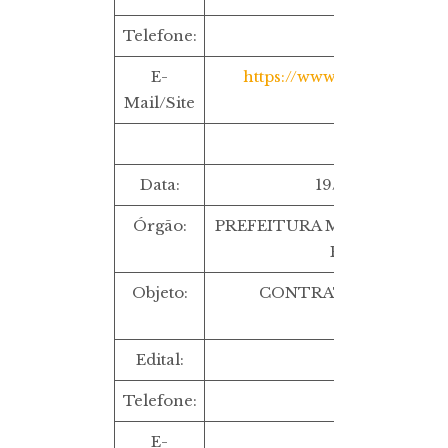
Telefone:
E-
https://www.mpba.mp.br/l
Mail/Site
Data:
19/09/2022 ÀS 
Órgão:
PREFEITURA MUNICIPAL D
RIO PRETO/B
Objeto:
CONTRATAÇÃO DE AG
PROPAGAND
Edital:
CR 1/2022
Telefone:
(77) 3616-2125
E-