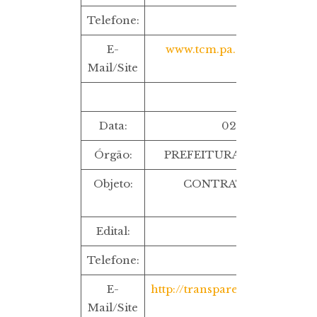
Telefone:
E-
www.tcm.pa.gov.br/mural-d
Mail/Site
Data:
02/09/2022 ÀS 
Órgão:
PREFEITURA MUNICIPAL D
Objeto:
CONTRATAÇÃO DE AG
PROPAGAND
Edital:
CR 4/2022
Telefone:
E-
http://transparencia.ibaiti.pr.g
Mail/Site