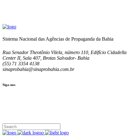
Sistema Nacional das Agências de Propaganda da Bahia
Rua Senador Theotônio Vilela, número 110, Edifício Cidadella
Center II, Sala 407, Brotas Salvador- Bahia
(55) 71 3354 4138
sinaprobahia@sinaprobahia.com.br
Siga-nos
SIGA-NOS
(71) 3354-4138
Rua Senador Theotônio Vilela, Ed. Cidadella Center II, Sala 407
Seg - Sex 9.00 - 18.00