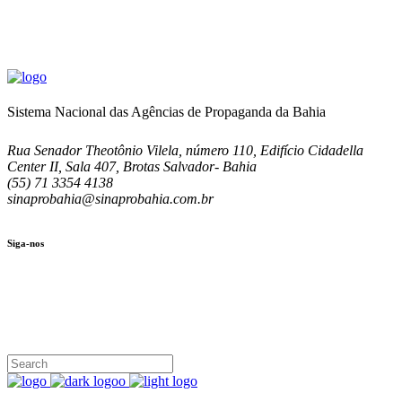
Sistema Nacional das Agências de Propaganda da Bahia
Rua Senador Theotônio Vilela, número 110, Edifício Cidadella
Center II, Sala 407, Brotas Salvador- Bahia
(55) 71 3354 4138
sinaprobahia@sinaprobahia.com.br
Siga-nos
SIGA-NOS
(71) 3354-4138
Rua Senador Theotônio Vilela, Ed. Cidadella Center II, Sala 407
Seg - Sex 9.00 - 18.00