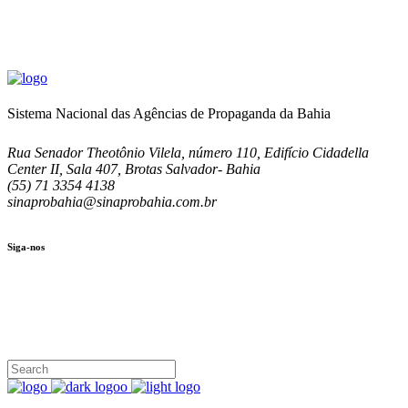
Sistema Nacional das Agências de Propaganda da Bahia
Rua Senador Theotônio Vilela, número 110, Edifício Cidadella
Center II, Sala 407, Brotas Salvador- Bahia
(55) 71 3354 4138
sinaprobahia@sinaprobahia.com.br
Siga-nos
SIGA-NOS
(71) 3354-4138
Rua Senador Theotônio Vilela, Ed. Cidadella Center II, Sala 407
Seg - Sex 9.00 - 18.00