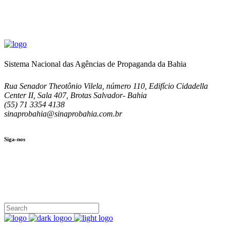
Sistema Nacional das Agências de Propaganda da Bahia
Rua Senador Theotônio Vilela, número 110, Edifício Cidadella
Center II, Sala 407, Brotas Salvador- Bahia
(55) 71 3354 4138
sinaprobahia@sinaprobahia.com.br
Siga-nos
SIGA-NOS
(71) 3354-4138
Rua Senador Theotônio Vilela, Ed. Cidadella Center II, Sala 407
Seg - Sex 9.00 - 18.00