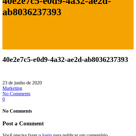
40e2e7c5-e0d9-4a32-ae2d-
ab8036237393
40e2e7c5-e0d9-4a32-ae2d-ab8036237393
23 de junho de 2020
Marketing
No Comments
0
No Comments
Post a Comment
Você precisa fazer o
login
para publicar um comentário.