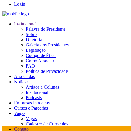
Login
Institucional
Palavra do Presidente
Sobre
Diretoria
Galeria dos Presidentes
Legislação
Código de Ética
Como Associar
FAQ
Política de Privacidade
Associadas
Notícias
Artigos e Colunas
Institucional
Podcasts
Empresas Parceiras
Cursos e Parcerias
Vagas
Vagas
Cadastro de Currículos
Contato