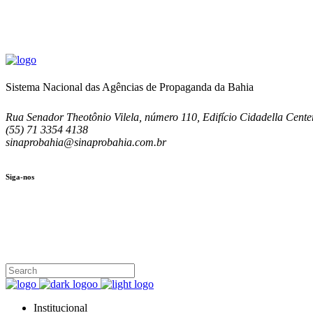
Sistema Nacional das Agências de Propaganda da Bahia
Rua Senador Theotônio Vilela, número 110, Edifício Cidadella Center
(55) 71 3354 4138
sinaprobahia@sinaprobahia.com.br
Siga-nos
SIGA-NOS
(71) 3354-4138
Rua Senador Theotônio Vilela, Ed. Cidadella Center II, Sala 407
Seg - Sex 9.00 - 18.00
Institucional