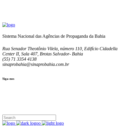
Sistema Nacional das Agências de Propaganda da Bahia
Rua Senador Theotônio Vilela, número 110, Edifício Cidadella
Center II, Sala 407, Brotas Salvador- Bahia
(55) 71 3354 4138
sinaprobahia@sinaprobahia.com.br
Siga-nos
SIGA-NOS
(71) 3354-4138
Rua Senador Theotônio Vilela, Ed. Cidadella Center II, Sala 407
Seg - Sex 9.00 - 18.00