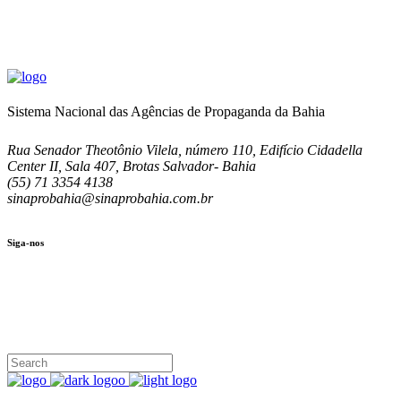
Sistema Nacional das Agências de Propaganda da Bahia
Rua Senador Theotônio Vilela, número 110, Edifício Cidadella
Center II, Sala 407, Brotas Salvador- Bahia
(55) 71 3354 4138
sinaprobahia@sinaprobahia.com.br
Siga-nos
SIGA-NOS
(71) 3354-4138
Rua Senador Theotônio Vilela, Ed. Cidadella Center II, Sala 407
Seg - Sex 9.00 - 18.00