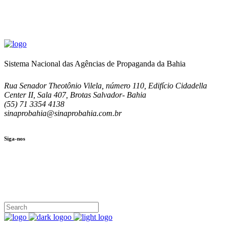
Sistema Nacional das Agências de Propaganda da Bahia
Rua Senador Theotônio Vilela, número 110, Edifício Cidadella
Center II, Sala 407, Brotas Salvador- Bahia
(55) 71 3354 4138
sinaprobahia@sinaprobahia.com.br
Siga-nos
SIGA-NOS
(71) 3354-4138
Rua Senador Theotônio Vilela, Ed. Cidadella Center II, Sala 407
Seg - Sex 9.00 - 18.00