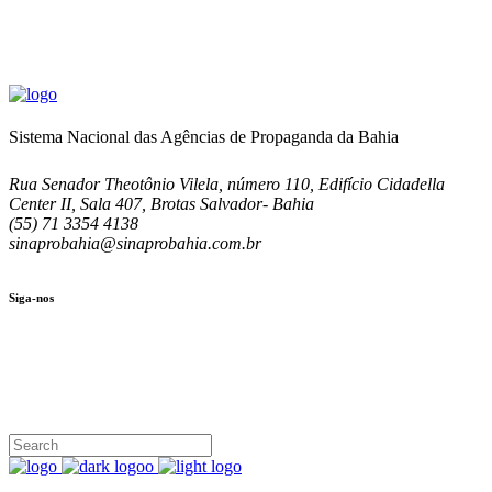
Sistema Nacional das Agências de Propaganda da Bahia
Rua Senador Theotônio Vilela, número 110, Edifício Cidadella
Center II, Sala 407, Brotas Salvador- Bahia
(55) 71 3354 4138
sinaprobahia@sinaprobahia.com.br
Siga-nos
SIGA-NOS
(71) 3354-4138
Rua Senador Theotônio Vilela, Ed. Cidadella Center II, Sala 407
Seg - Sex 9.00 - 18.00