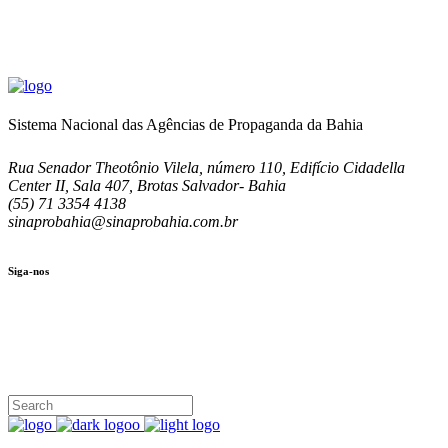
Sistema Nacional das Agências de Propaganda da Bahia
Rua Senador Theotônio Vilela, número 110, Edifício Cidadella
Center II, Sala 407, Brotas Salvador- Bahia
(55) 71 3354 4138
sinaprobahia@sinaprobahia.com.br
Siga-nos
SIGA-NOS
(71) 3354-4138
Rua Senador Theotônio Vilela, Ed. Cidadella Center II, Sala 407
Seg - Sex 9.00 - 18.00