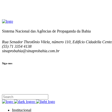
Sistema Nacional das Agências de Propaganda da Bahia
Rua Senador Theotônio Vilela, número 110, Edifício Cidadella Center
(55) 71 3354 4138
sinaprobahia@sinaprobahia.com.br
Siga-nos
SIGA-NOS
(71) 3354-4138
Rua Senador Theotônio Vilela, Ed. Cidadella Center II, Sala 407
Seg - Sex 9.00 - 18.00
Institucional