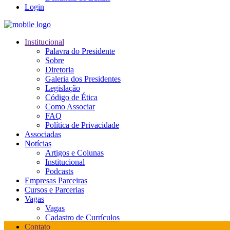
Login
Institucional
Palavra do Presidente
Sobre
Diretoria
Galeria dos Presidentes
Legislação
Código de Ética
Como Associar
FAQ
Política de Privacidade
Associadas
Notícias
Artigos e Colunas
Institucional
Podcasts
Empresas Parceiras
Cursos e Parcerias
Vagas
Vagas
Cadastro de Currículos
Contato