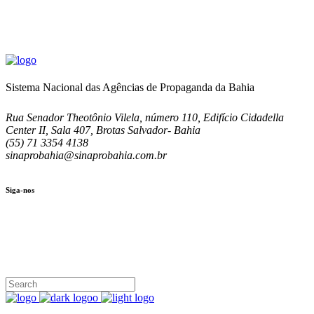
Sistema Nacional das Agências de Propaganda da Bahia
Rua Senador Theotônio Vilela, número 110, Edifício Cidadella
Center II, Sala 407, Brotas Salvador- Bahia
(55) 71 3354 4138
sinaprobahia@sinaprobahia.com.br
Siga-nos
SIGA-NOS
(71) 3354-4138
Rua Senador Theotônio Vilela, Ed. Cidadella Center II, Sala 407
Seg - Sex 9.00 - 18.00