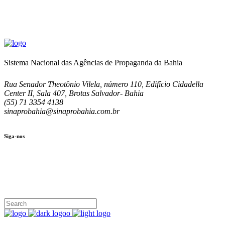
Sistema Nacional das Agências de Propaganda da Bahia
Rua Senador Theotônio Vilela, número 110, Edifício Cidadella
Center II, Sala 407, Brotas Salvador- Bahia
(55) 71 3354 4138
sinaprobahia@sinaprobahia.com.br
Siga-nos
SIGA-NOS
(71) 3354-4138
Rua Senador Theotônio Vilela, Ed. Cidadella Center II, Sala 407
Seg - Sex 9.00 - 18.00