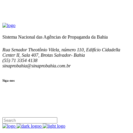
Sistema Nacional das Agências de Propaganda da Bahia
Rua Senador Theotônio Vilela, número 110, Edifício Cidadella
Center II, Sala 407, Brotas Salvador- Bahia
(55) 71 3354 4138
sinaprobahia@sinaprobahia.com.br
Siga-nos
SIGA-NOS
(71) 3354-4138
Rua Senador Theotônio Vilela, Ed. Cidadella Center II, Sala 407
Seg - Sex 9.00 - 18.00