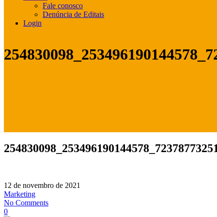
Fale conosco
Denúncia de Editais
Login
254830098_253496190144578_7
254830098_253496190144578_7237877325
12 de novembro de 2021
Marketing
No Comments
0