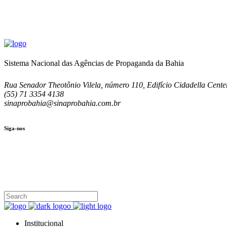
Sistema Nacional das Agências de Propaganda da Bahia
Rua Senador Theotônio Vilela, número 110, Edifício Cidadella Center
(55) 71 3354 4138
sinaprobahia@sinaprobahia.com.br
Siga-nos
SIGA-NOS
(71) 3354-4138
Rua Senador Theotônio Vilela, Ed. Cidadella Center II, Sala 407
Seg - Sex 9.00 - 18.00
Institucional