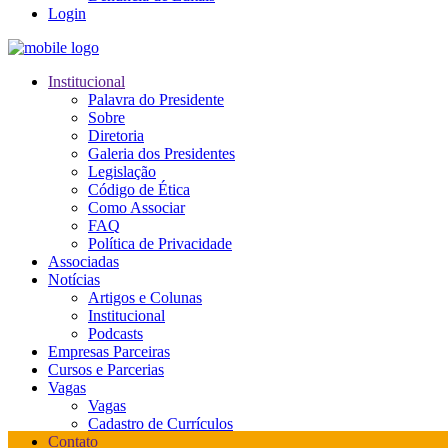
Login
Institucional
Palavra do Presidente
Sobre
Diretoria
Galeria dos Presidentes
Legislação
Código de Ética
Como Associar
FAQ
Política de Privacidade
Associadas
Notícias
Artigos e Colunas
Institucional
Podcasts
Empresas Parceiras
Cursos e Parcerias
Vagas
Vagas
Cadastro de Currículos
Contato