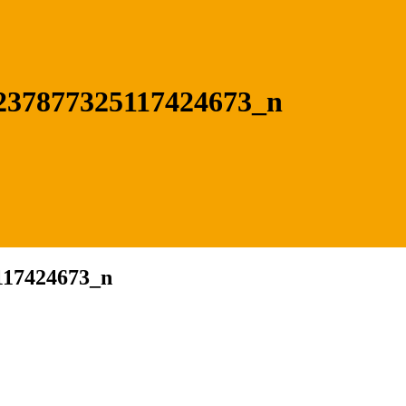
237877325117424673_n
117424673_n