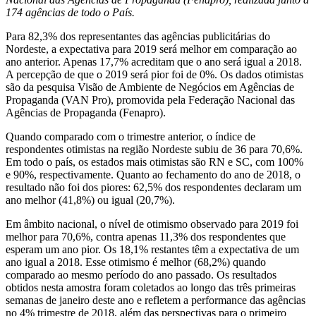
174 agências de todo o País.
Para 82,3% dos representantes das agências publicitárias do
Nordeste, a expectativa para 2019 será melhor em comparação ao
ano anterior. Apenas 17,7% acreditam que o ano será igual a 2018.
A percepção de que o 2019 será pior foi de 0%. Os dados otimistas
são da pesquisa Visão de Ambiente de Negócios em Agências de
Propaganda (VAN Pro), promovida pela Federação Nacional das
Agências de Propaganda (Fenapro).
Quando comparado com o trimestre anterior, o índice de
respondentes otimistas na região Nordeste subiu de 36 para 70,6%.
Em todo o país, os estados mais otimistas são RN e SC, com 100%
e 90%, respectivamente. Quanto ao fechamento do ano de 2018, o
resultado não foi dos piores: 62,5% dos respondentes declaram um
ano melhor (41,8%) ou igual (20,7%).
Em âmbito nacional, o nível de otimismo observado para 2019 foi
melhor para 70,6%, contra apenas 11,3% dos respondentes que
esperam um ano pior. Os 18,1% restantes têm a expectativa de um
ano igual a 2018. Esse otimismo é melhor (68,2%) quando
comparado ao mesmo período do ano passado. Os resultados
obtidos nesta amostra foram coletados ao longo das três primeiras
semanas de janeiro deste ano e refletem a performance das agências
no 4% trimestre de 2018, além das perspectivas para o primeiro