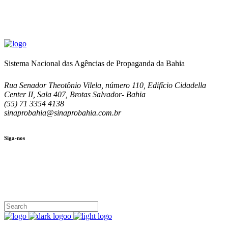
Sistema Nacional das Agências de Propaganda da Bahia
Rua Senador Theotônio Vilela, número 110, Edifício Cidadella
Center II, Sala 407, Brotas Salvador- Bahia
(55) 71 3354 4138
sinaprobahia@sinaprobahia.com.br
Siga-nos
SIGA-NOS
(71) 3354-4138
Rua Senador Theotônio Vilela, Ed. Cidadella Center II, Sala 407
Seg - Sex 9.00 - 18.00