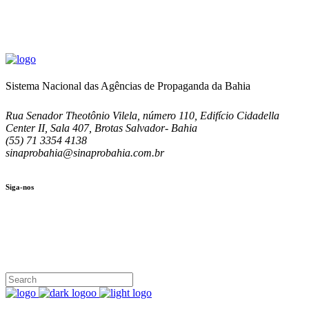
Sistema Nacional das Agências de Propaganda da Bahia
Rua Senador Theotônio Vilela, número 110, Edifício Cidadella
Center II, Sala 407, Brotas Salvador- Bahia
(55) 71 3354 4138
sinaprobahia@sinaprobahia.com.br
Siga-nos
SIGA-NOS
(71) 3354-4138
Rua Senador Theotônio Vilela, Ed. Cidadella Center II, Sala 407
Seg - Sex 9.00 - 18.00