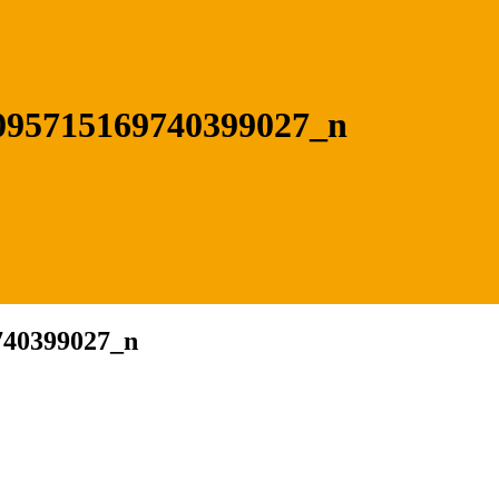
095715169740399027_n
740399027_n