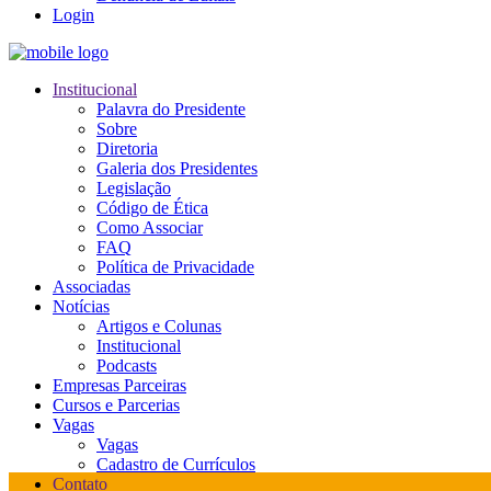
Login
Institucional
Palavra do Presidente
Sobre
Diretoria
Galeria dos Presidentes
Legislação
Código de Ética
Como Associar
FAQ
Política de Privacidade
Associadas
Notícias
Artigos e Colunas
Institucional
Podcasts
Empresas Parceiras
Cursos e Parcerias
Vagas
Vagas
Cadastro de Currículos
Contato