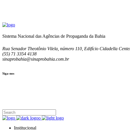
Sistema Nacional das Agências de Propaganda da Bahia
Rua Senador Theotônio Vilela, número 110, Edifício Cidadella Center
(55) 71 3354 4138
sinaprobahia@sinaprobahia.com.br
Siga-nos
SIGA-NOS
(71) 3354-4138
Rua Senador Theotônio Vilela, Ed. Cidadella Center II, Sala 407
Seg - Sex 9.00 - 18.00
Institucional