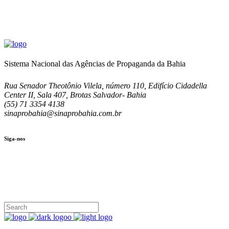
Sistema Nacional das Agências de Propaganda da Bahia
Rua Senador Theotônio Vilela, número 110, Edifício Cidadella
Center II, Sala 407, Brotas Salvador- Bahia
(55) 71 3354 4138
sinaprobahia@sinaprobahia.com.br
Siga-nos
SIGA-NOS
(71) 3354-4138
Rua Senador Theotônio Vilela, Ed. Cidadella Center II, Sala 407
Seg - Sex 9.00 - 18.00