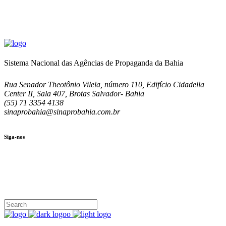
Sistema Nacional das Agências de Propaganda da Bahia
Rua Senador Theotônio Vilela, número 110, Edifício Cidadella
Center II, Sala 407, Brotas Salvador- Bahia
(55) 71 3354 4138
sinaprobahia@sinaprobahia.com.br
Siga-nos
SIGA-NOS
(71) 3354-4138
Rua Senador Theotônio Vilela, Ed. Cidadella Center II, Sala 407
Seg - Sex 9.00 - 18.00