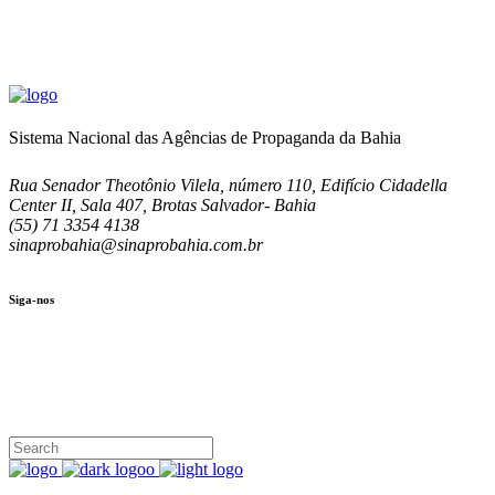
Sistema Nacional das Agências de Propaganda da Bahia
Rua Senador Theotônio Vilela, número 110, Edifício Cidadella
Center II, Sala 407, Brotas Salvador- Bahia
(55) 71 3354 4138
sinaprobahia@sinaprobahia.com.br
Siga-nos
SIGA-NOS
(71) 3354-4138
Rua Senador Theotônio Vilela, Ed. Cidadella Center II, Sala 407
Seg - Sex 9.00 - 18.00