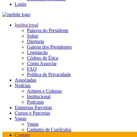
Login
Institucional
Palavra do Presidente
Sobre
Diretoria
Galeria dos Presidentes
Legislação
Código de Ética
Como Associar
FAQ
Política de Privacidade
Associadas
Notícias
Artigos e Colunas
Institucional
Podcasts
Empresas Parceiras
Cursos e Parcerias
Vagas
Vagas
Cadastro de Currículos
Contato