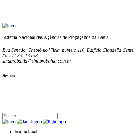
Sistema Nacional das Agências de Propaganda da Bahia
Rua Senador Theotônio Vilela, número 110, Edifício Cidadella Center
(55) 71 3354 4138
sinaprobahia@sinaprobahia.com.br
Siga-nos
SIGA-NOS
(71) 3354-4138
Rua Senador Theotônio Vilela, Ed. Cidadella Center II, Sala 407
Seg - Sex 9.00 - 18.00
Institucional