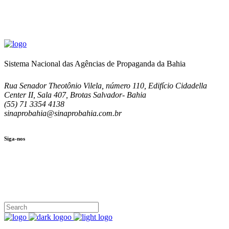
Sistema Nacional das Agências de Propaganda da Bahia
Rua Senador Theotônio Vilela, número 110, Edifício Cidadella
Center II, Sala 407, Brotas Salvador- Bahia
(55) 71 3354 4138
sinaprobahia@sinaprobahia.com.br
Siga-nos
SIGA-NOS
(71) 3354-4138
Rua Senador Theotônio Vilela, Ed. Cidadella Center II, Sala 407
Seg - Sex 9.00 - 18.00